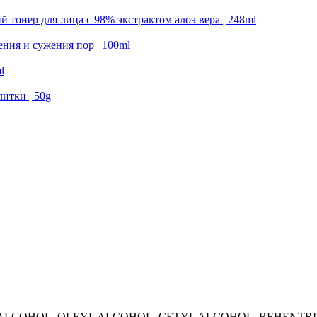
й тонер для лица с 98% экстрактом алоэ вера | 248ml
щения и сужения пор | 100ml
l
литки | 50g
 ALCOHOL, OLEYL ALCOHOL, CETYL ALCOHOL, BEHENTR