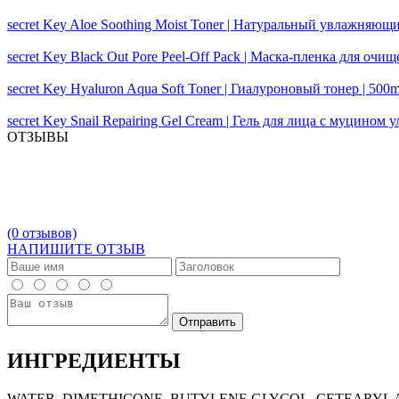
secret Key Aloe Soothing Moist Toner | Натуральный увлажняющи
secret Key Black Out Pore Peel-Off Pack | Маска-пленка для очи
secret Key Hyaluron Aqua Soft Toner | Гиалуроновый тонер | 500m
secret Key Snail Repairing Gel Cream | Гель для лица с муцином у
ОТЗЫВЫ
(0 отзывов)
НАПИШИТЕ ОТЗЫВ
ИНГРЕДИЕНТЫ
WATER, DIMETHICONE, BUTYLENE GLYCOL, CETEARYL