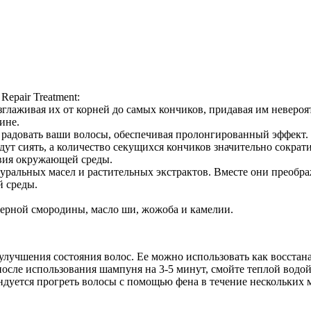
epair Treatment:
глаживая их от корней до самых кончиков, придавая им невероя
ине.
т радовать ваши волосы, обеспечивая пролонгированный эффект.
ут сиять, а количество секущихся кончиков значительно сократи
вия окружающей среды.
уральных масел и растительных экстрактов. Вместе они преобра
й среды.
 черной смородины, масло ши, жожоба и камелии.
 улучшения состояния волос. Ее можно использовать как восста
после использования шампуня на 3-5 минут, смойте теплой водо
ндуется прогреть волосы с помощью фена в течение нескольких 