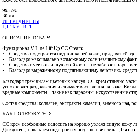
993596
30 мл
ИНГРЕДИЕНТЫ
ГДЕ КУПИТЬ
ОПИСАНИЕ ТОВАРА
Функционал V-Line Lift Up CC Cream:
• Средство подстроится под тон вашей кожи, придавая ей здо
• Благодаря максимально возможному солнцезащитному факто
• Средство имеет отличную стойкость – не забивает поры, оста
• Благодаря выраженному подтягивающему действию, средство
Благодаря трем видам цветовых капсул, СС крем отлично маск
успокаивает раздражения и снимает воспаления на коже. Колл
вредные компоненты – такие как парабены, искусственные отд
Состав средства: коллаген, экстракты камелии, зеленого чая, р
КАК ПОЛЬЗОВАТЬСЯ
СС крем необходимо наносить на хорошо увлажненную кожу ли
Дождитесь, пока крем подстроится под ваш цвет лица. Для его