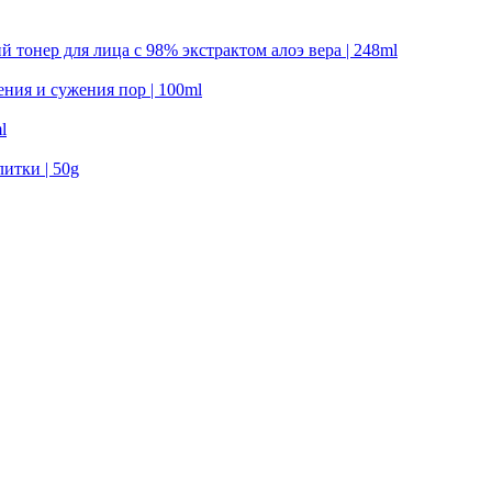
й тонер для лица с 98% экстрактом алоэ вера | 248ml
щения и сужения пор | 100ml
l
литки | 50g