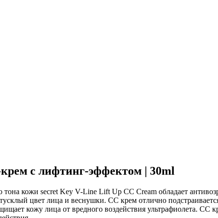
С-крем с лифтинг-эффектом | 30ml
тона кожи secret Key V-Line Lift Up CC Cream обладает антиво
усклый цвет лица и веснушки. СС крем отлично подстраивается 
ищает кожу лица от вредного воздействия ультрафиолета. СС к
действия.