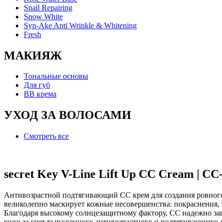
Snail Repairing
Snow White
Syn-Ake Anti Wrinkle & Whitening
Fresh
МАКИЯЖ
Тональные основы
Для губ
BB крема
УХОД ЗА ВОЛОСАМИ
Смотреть все
secret Key V-Line Lift Up CC Cream | С
Антивозрастной подтягивающий СС крем для создания ровного 
великолепно маскирует кожные несовершенства: покраснения, т
Благодаря высокому солнцезащитному фактору, СС надежно защ
коже за счет выраженного антивозрастного и подтягивающего 