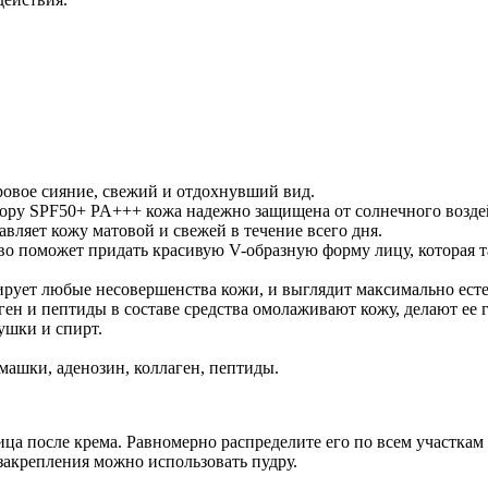
ровое сияние, свежий и отдохнувший вид.
ру SPF50+ PA+++ кожа надежно защищена от солнечного возде
вляет кожу матовой и свежей в течение всего дня.
 поможет придать красивую V-образную форму лицу, которая т
ирует любые несовершенства кожи, и выглядит максимально есте
аген и пептиды в составе средства омолаживают кожу, делают е
ушки и спирт.
омашки, аденозин, коллаген, пептиды.
ца после крема. Равномерно распределите его по всем участка
 закрепления можно использовать пудру.